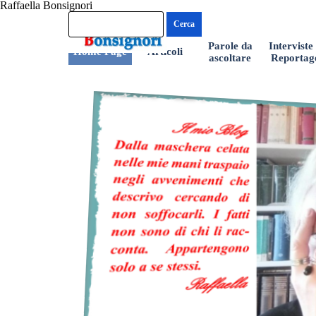
Raffaella Bonsignori
Vai ai contenuti
Cerca
Parole da
Interviste
Home Page
Articoli
▼
▼
ascoltare
Reportag