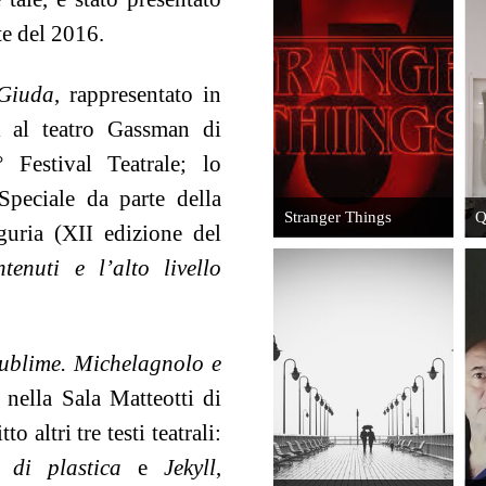
te del 2016.
Il
L'uomo, la
Calapranzi
donna, il
di Gregori e
Giuda
, rappresentato in
cinema
Colombari
 al teatro Gassman di
Leggi
Leggi
 Festival Teatrale; lo
Speciale da parte della
Stranger Things
Q
uria (XII edizione del
tenuti e l’alto livello
Sergio
Solitudini
Bresciani:
Solitudini al
l'eroe
ublime. Michelagnolo e
tempo del
fanciullo di
covid
 nella Sala Matteotti di
El Alamein
 altri tre testi teatrali:
Vedi
Leggi
 di plastica
e
Jekyll
,