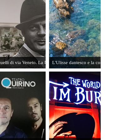
Il mondo di
Tim Burton
a Torino
Leggi
uelli di via Veneto. La Dolce Vita romana
L'Ulisse dantesco e la comunicazione conte
Nino
Benvenuti.
Una vita di
pugni
Leggi