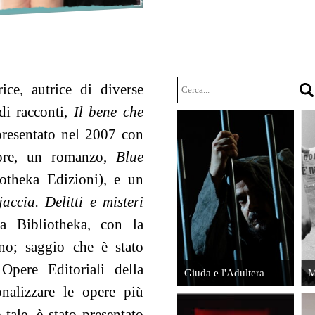
l'Adultera
Repubblica?
Vedi
Leggi
rice, autrice di diverse
 di racconti,
Il bene che
 presentato nel 2007 con
Quelli di
tore, un romanzo,
Blue
via Veneto.
Stranger
otheka Edizioni), e un
La Dolce
Things
Vita
ccia. Delitti e misteri
romana
Leggi
a Bibliotheka, con la
Leggi
no; saggio che è stato
Opere Editoriali della
Giuda e l'Adultera
M
onalizzare le opere più
tale, è stato presentato