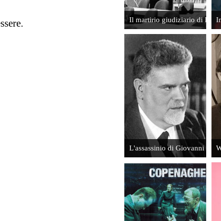
Il martirio giudiziario di Enz
I
ssere.
Intervista a
Copenaghen.
Marco
Il giallo della
Columbro.
fisica
I mondi
nucleare
possibili
Leggi
Leggi
L'assassinio di Giovanni Gent
W
Intervista
ad Italo
Un
Moretti.
magnifico
Una vita
mondo di