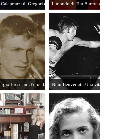
l Calapranzi di Gregori e Colombari
Il mondo di Tim Burton a Torino
Daphne Du
Maurier,
signora
della
suspense
Leggi
ergio Bresciani: l'eroe fanciullo di El Alamein
Nino Benvenuti. Una vita di pugni
L'accelerazione
di gravità
emotiva