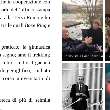
he in cooperazione con
parte dell’ufficio stampa
Il martirio
Intervista a
ma alla Terza Roma e ho
giudiziario
Buzz
 tra le quali
Boxe Ring
e
di Enzo
Aldrin. Io e
Tortora
la Luna
Leggi
Leggi
praticato la ginnastica
o a segno; amo il trekking
Intervista a Gian Piero Galea
G
 tutto, studio il gaelico
 di geroglifico, studiato
 corso universitario di
Walter
L'assassinio
Chiari:
di Giovanni
ricordo di
Gentile
un artista
teca di più di seimila
Leggi
Leggi
.