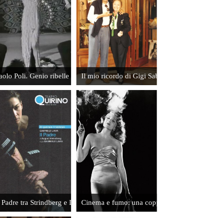
fumo: una
coppia
inossidabile
Leggi
aolo Poli. Genio ribelle
Il mio ricordo di Gigi Sabani
Gianfranco
Jannuzzo
ne "Il
Padre della
Sposa"
Leggi
Segno del Comando: ricordi dal set
l Padre tra Strindberg e Lavia
Cinema e fumo: una coppia inossidabile