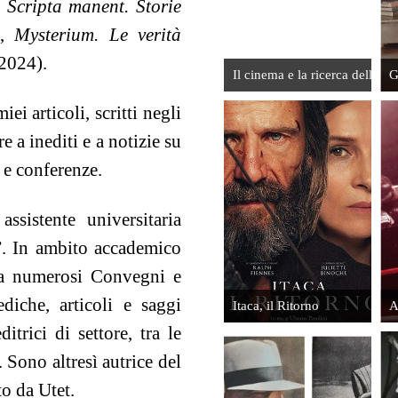
Leggi
Leggi
,
Scripta manent. Storie
),
Mysterium. Le verità
 2024).
Il cinema e la ricerca dell'ani
G
ei articoli, scritti negli
re a inediti e a notizie su
La nascita
Paolo Poli.
 e conferenze.
della moda
Genio
italiana
ribelle
ssistente universitaria
Leggi
Leggi
”. In ambito accademico
e a numerosi Convegni e
diche, articoli e saggi
Itaca, il Ritorno
A
itrici di settore, tra le
Intervisa
 Sono altresì autrice del
ad Ugo
to da Utet.