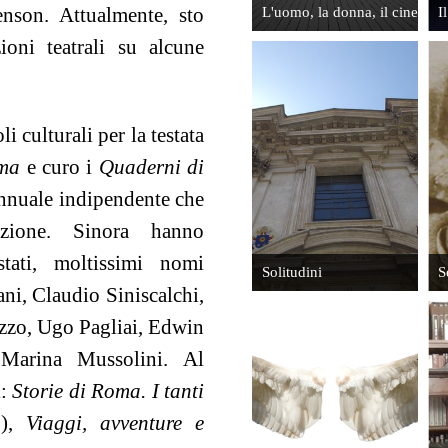
enson. Attualmente, sto
L'uomo, la donna, il cinema
I
oni teatrali su alcune
Gianfranco
Il cinema e
Jannuzzo.
li culturali per la testata
la ricerca
L'occhio
dell'anima
magico del
oma
e curo i
Quaderni di
fotografo
annuale indipendente che
Leggi
Leggi
azione. Sinora hanno
stati, moltissimi nomi
Solitudini
S
ani, Claudio Siniscalchi,
zzo, Ugo Pagliai, Edwin
Marina Mussolini. Al
Itaca, il
Addio a Re
i:
Storie di Roma. I tanti
Ritorno
Foreman
1),
Viaggi, avventure e