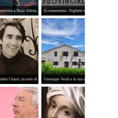
o Tortora
ntervista a Buzz Aldrin. Io e la Luna
Il comunismo, Togliatti e i nostri prigionieri 
I Cenci e
quell'infame
11 settembre
1599
Leggi
ile
alter Chiari: ricordo di un artista
Giuseppe Verdi e la sua casa d'infanzia
Intervista
ad
Emanuele
Salce. Un