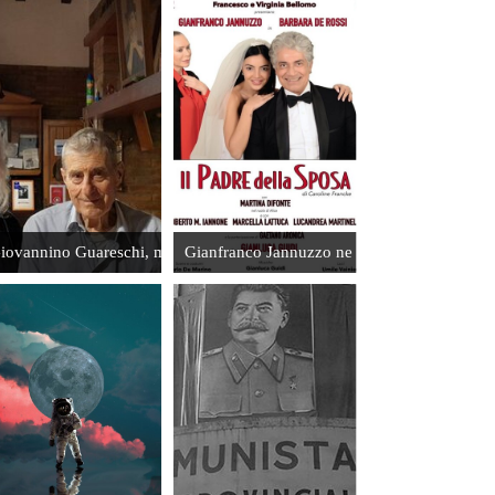
Il
comunismo,
Togliatti e i
nostri
prigionieri
in Russia
Leggi
zzi. L'uomo dello sport
iovannino Guareschi, mio padre
Gianfranco Jannuzzo ne "Il Padre della Spos
Giuseppe
Verdi e la
sua casa
d'infanzia
Leggi