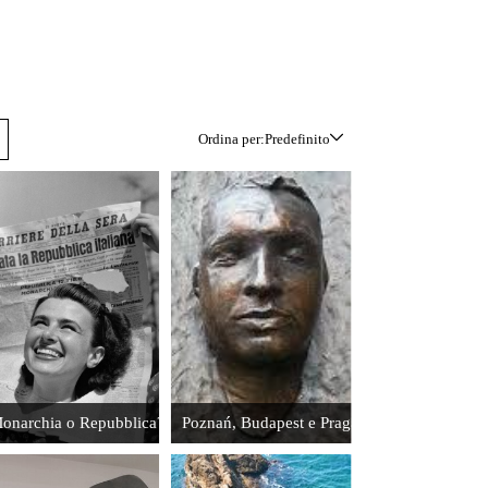
radici del
martirio di
Jan Palach
Leggi
Ordina per:
Predefinito
Predefinito
Titolo
L'Ulisse
dantesco e la
comunicazione
contemporanea
Leggi
onarchia o Repubblica?
Poznań, Budapest e Praga: le radici del marti