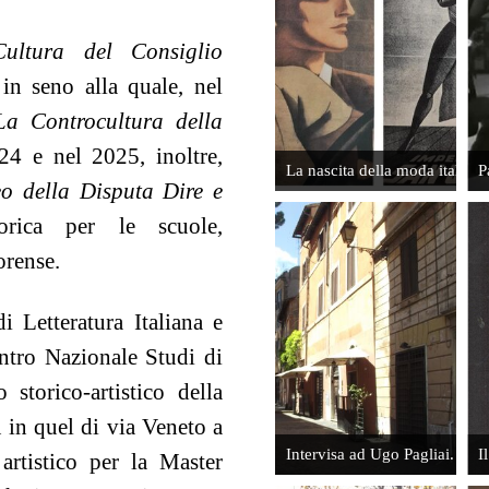
Pagliai. Il
Il Padre tra
Segno del
Strindberg
ultura del Consiglio
Comando:
e Lavia
ricordi dal
 in seno alla quale, nel
Leggi
set
La Controcultura della
Leggi
24 e nel 2025, inoltre,
La nascita della moda italiana
P
o della Disputa Dire e
orica per le scuole,
Intervista a
orense.
Gian Piero
Giovannino
Galeazzi.
Guareschi,
 Letteratura Italiana e
L'uomo
mio padre
entro Nazionale Studi di
dello sport
Leggi
 storico-artistico della
Leggi
in quel di via Veneto a
Intervisa ad Ugo Pagliai. Il 
I
rtistico per la Master