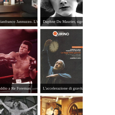
Leggi
ma
ianfranco Jannuzzo. L'occhio magico del fotografo
Daphne Du Maurier, signora della suspense
Il mio
ricordo di
Gigi Sabani
Leggi
ddio a Re Foreman
L'accelerazione di gravità emotiva
Cinema e