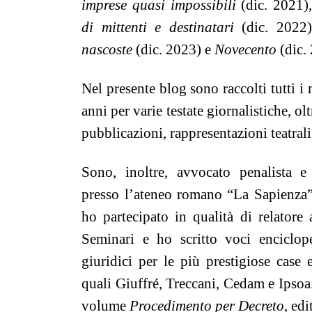
imprese quasi impossibili
(dic. 2021)
di mittenti e destinatari
(dic. 2022
nascoste
(dic. 2023) e
Novecento
(dic.
Nel presente blog sono raccolti tutti i mi
anni per varie testate giornalistiche, olt
pubblicazioni, rappresentazioni teatrali
Sono, inoltre, avvocato penalista e a
presso l’ateneo romano “La Sapienza
ho partecipato in qualità di relator
Seminari e ho scritto voci enciclope
giuridici per le più prestigiose case ed
quali Giuffré, Treccani, Cedam e Ipsoa.
volume
Procedimento per Decreto
, edi